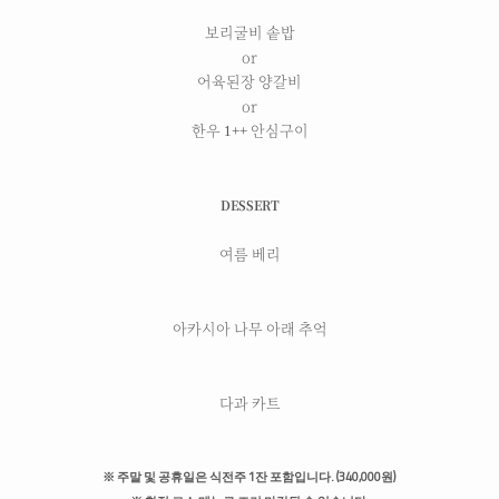
보리굴비 솥밥
or
어육된장 양갈비
or
한우 1++ 안심구이
DESSERT
여름 베리
아카시아 나무 아래 추억
다과 카트
※ 주말 및 공휴일은 식전주 1잔 포함입니다. (340,000원)