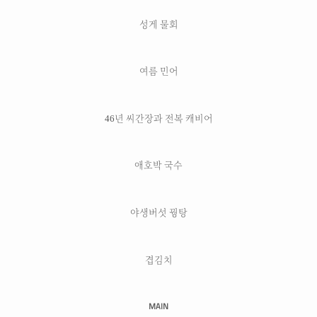
성게 물회
여름 민어
46년 씨간장과 전복 캐비어
애호박 국수
야생버섯 꿩탕
겹김치
MAIN