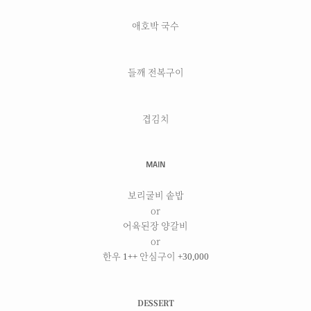
애호박 국수
들깨 전복구이
겹김치
MAIN
보리굴비 솥밥
or
어육된장 양갈비
or
한우 1++ 안심구이 +30,000
DESSERT